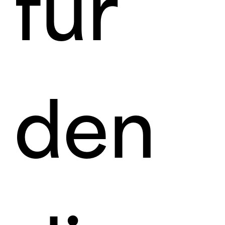
für
den