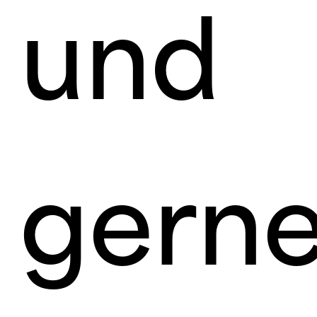
und
gern