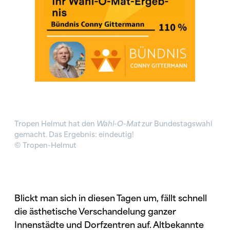
Tropen Helmut hat den
Wahl-O-Mat
zur Bundestagswahl
gemacht. Das Ergebnis: eindeutig!
© Tropen-Helmut
Blickt man sich in
diesen Tagen um, fällt schnell
die ästhetische Verschandelung ganzer
Innenstädte und Dorfzentren auf. Altbekannte