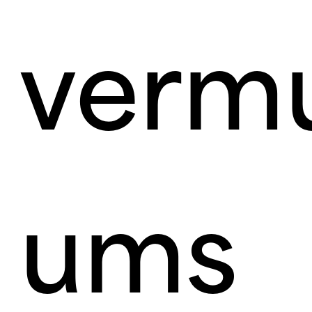
vermu
ums