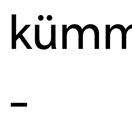
kümm
–