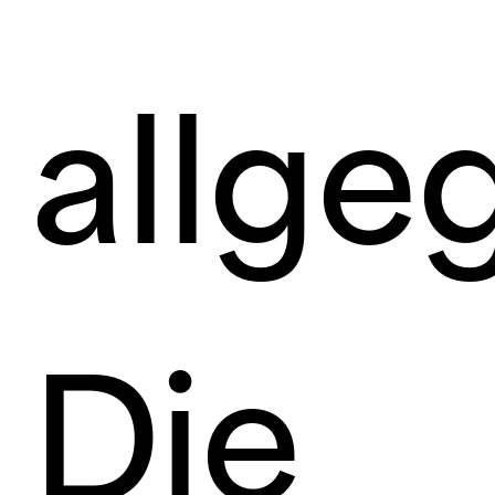
allge
Die