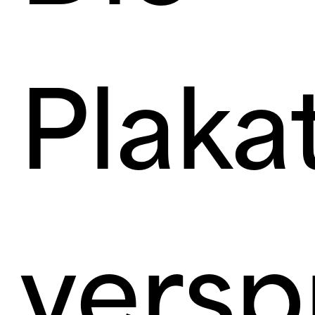
Plaka
versp