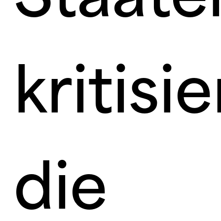
Staate
kritisi
die