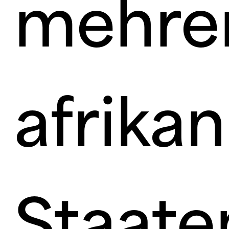
mehre
afrika