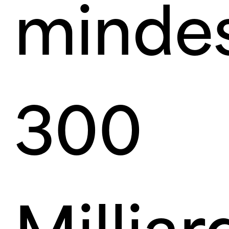
minde
300