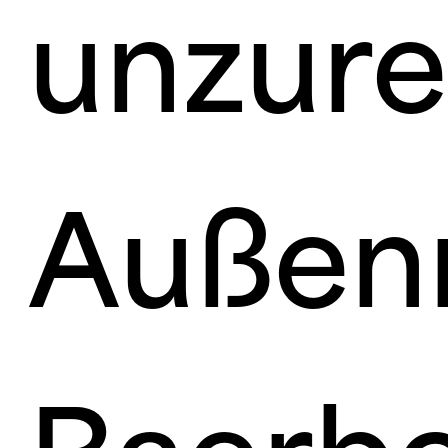
unzure
Außenm