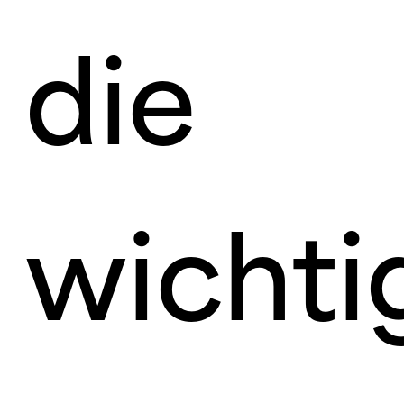
die
wichti