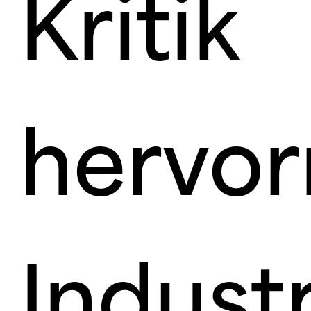
Kritik
hervorr
Indust