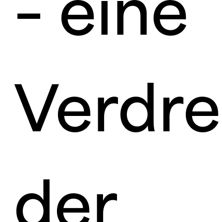
– eine
Verdre
der