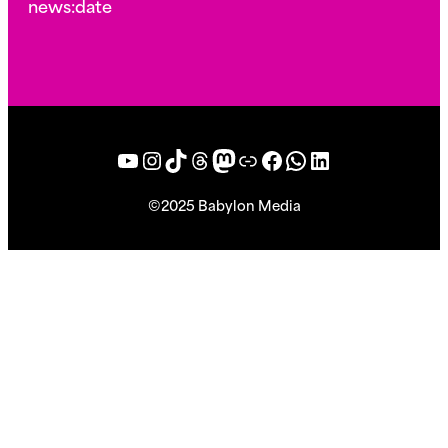
news:date
YouTube
Instagram
TikTok
Threads
Mastodon
Bluesky
Facebook
WhatsApp
LinkedIn
©2025 Babylon Media