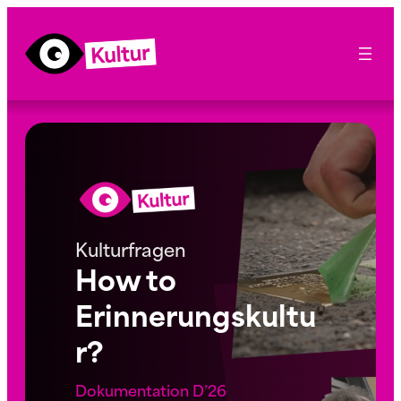
Kulturfragen
How to
Erinnerungskultu
r?
Dokumentation D’26