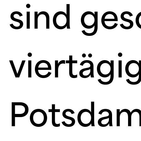
sind ges
viertägi
Potsdam