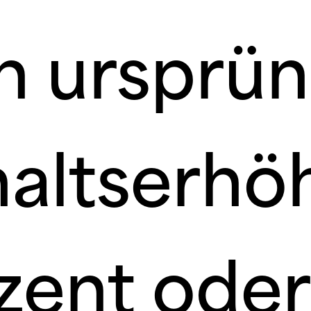
n ursprün
haltserhö
zent oder