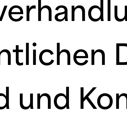
fverhandl
ntlichen 
nd und K