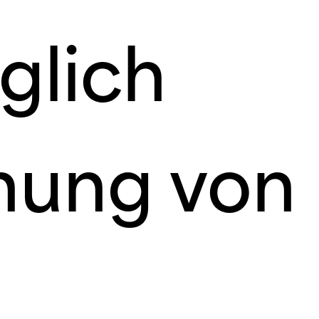
glich
hung von