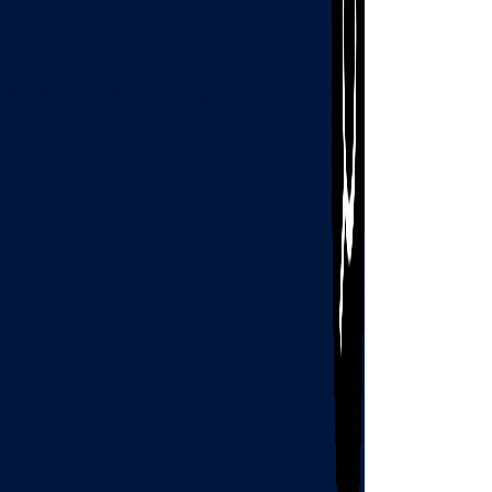
art
Television
Podcasts
Kultur
news:date