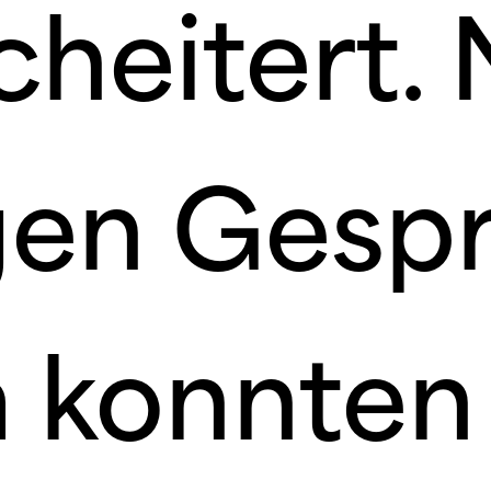
cheitert.
gen Gesp
 konnten