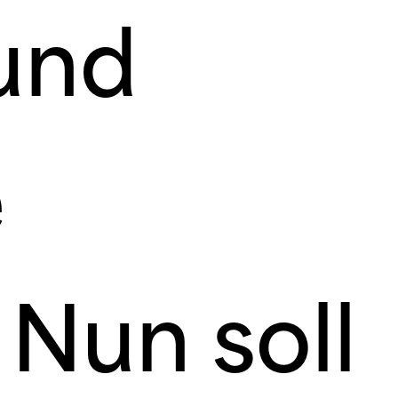
und
e
 Nun soll