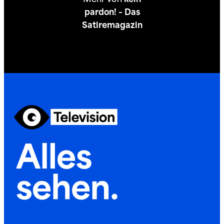
Mehr von
kein
pardon! – Das
Satiremagazin