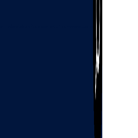
art
Television
Podcasts
Kultur
news:date