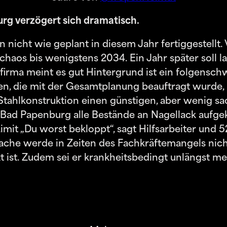
rg verzögert sich dramatisch.
icht wie geplant in diesem Jahr fertiggestellt. V
aos bis wenigstens 2034. Ein Jahr später soll l
irma meint es gut Hintergrund ist ein folgensch
en, die mit der Gesamtplanung beauftragt wurde, 
Stahlkonstruktion einen günstigen, aber wenig s
ad Papenburg alle Bestände an Nagellack aufgeka
imit „Du worst bekloppt“, sagt Hilfsarbeiter und
e werde in Zeiten des Fachkräftemangels nicht be
 ist. Zudem sei er krankheitsbedingt unlängst meh