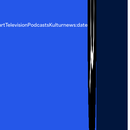
art
Television
Podcasts
Kultur
news:date