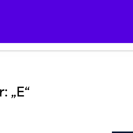
: „E“