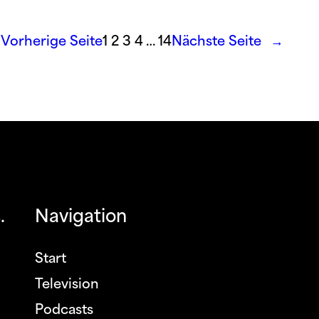
Vorherige Seite
1
2
3
4
…
14
Nächste Seite
→
.
Navigation
Start
Television
Podcasts