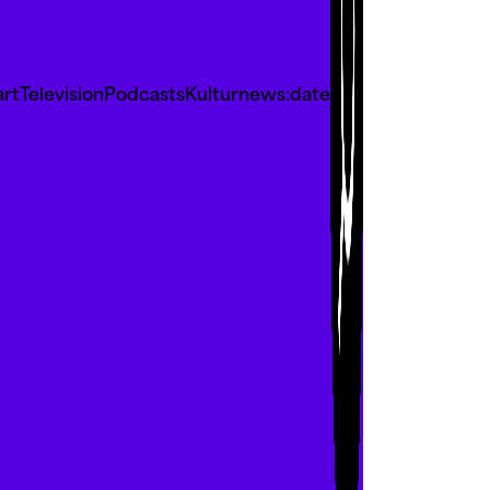
art
Television
Podcasts
Kultur
news:date