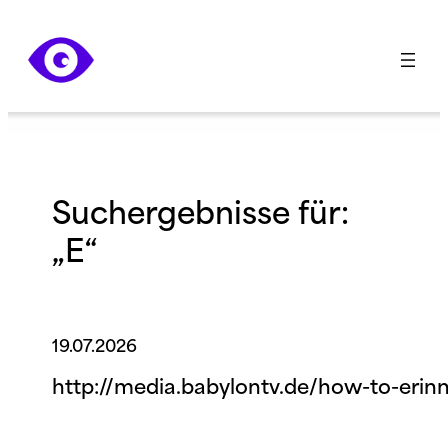
Zum
Inhalt
springen
Suchergebnisse für:
„E“
19.07.2026
http://media.babylontv.de/how-to-eri