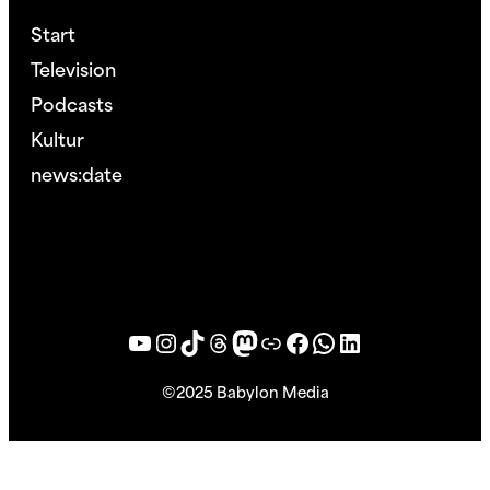
Start
Television
Podcasts
Kultur
news:date
YouTube
Instagram
TikTok
Threads
Mastodon
Bluesky
Facebook
WhatsApp
LinkedIn
©2025 Babylon Media